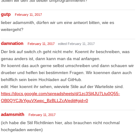
Sollen wir den Stil selber umprogrammieren?
gutp
February 11, 2017
lieber adamsmith, dürfen wir um eine antwort bitten, wie es
weitergeht?
damnation
February 11, 2017
edited February 11, 2017
Der link auf switch.ch geht nicht mehr. Koennt ihr beschreiben, was
genau anders ist, dann kann man da mal anfangen.
Ihr koennt das auch gerne selbst umschreiben und dann schauen wir
drueber und helfen bei bestimmten Fragen. Wir koennen dann auch
behilflich sein beim Hochladen auf GitHub.
edit: Hier koennt ihr sehen, wieviele Stile auf der Warteliste sind.
https://docs.google.com/spreadsheets/d/1zc3Sl4JU7Ltu0Q55-
OB0QYCJbYiguVXwpc_BzBLLZcA/edit#gid=0
adamsmith
February 11, 2017
(ich habe die Stil Richtlinien hier, also brauchen nicht nochmal
hochgeladen werden)