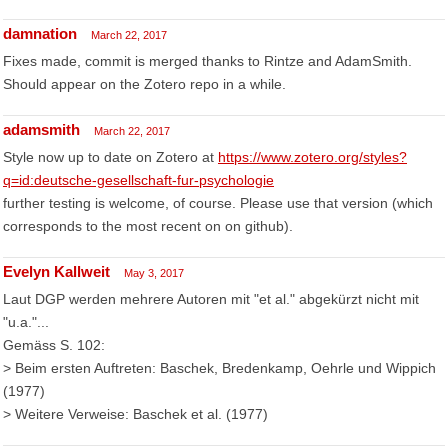
damnation
March 22, 2017
Fixes made, commit is merged thanks to Rintze and AdamSmith.
Should appear on the Zotero repo in a while.
adamsmith
March 22, 2017
Style now up to date on Zotero at
https://www.zotero.org/styles?
q=id:deutsche-gesellschaft-fur-psychologie
further testing is welcome, of course. Please use that version (which
corresponds to the most recent on on github).
Evelyn Kallweit
May 3, 2017
Laut DGP werden mehrere Autoren mit "et al." abgekürzt nicht mit
"u.a."...
Gemäss S. 102:
> Beim ersten Auftreten: Baschek, Bredenkamp, Oehrle und Wippich
(1977)
> Weitere Verweise: Baschek et al. (1977)