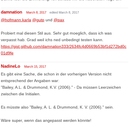
damnation
March 8, 2017
edited March 8, 2017
@hofmann.karla
@gutp
und
@pax
Probiert mal diesen Stil aus. Sehr gut moeglich, dass ich was
verpasst hab. Grad weil ichs ned unbedingt testen kann.
https://gist.github.com/damnation333/2634fc4d0669b53bf1d272bd0c
01d9fe
NadineLo
March 15, 2017
Es gibt eine Sache, die schon in der vorherigen Version nicht
entsprechend der Angaben war:
"Bailey, A.L. & Drummond, K.V. (2006)." - Da müssen Leerzeichen
zwischen die Initialen.
Es müsste also "Bailey, A. L. & Drummond, K. V. (2006)." sein.
Wäre super, wenn das angepasst werden könnte!