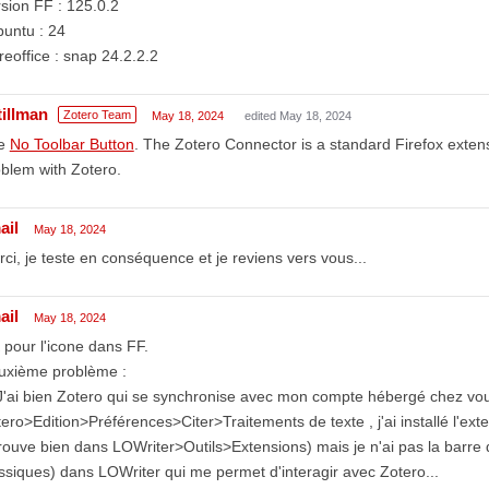
sion FF : 125.0.2
untu : 24
reoffice : snap 24.2.2.2
tillman
Zotero Team
May 18, 2024
edited May 18, 2024
e
No Toolbar Button
. The Zotero Connector is a standard Firefox extensio
blem with Zotero.
ail
May 18, 2024
ci, je teste en conséquence et je reviens vers vous...
ail
May 18, 2024
pour l'icone dans FF.
uxième problème :
J'ai bien Zotero qui se synchronise avec mon compte hébergé chez vous
ero>Edition>Préférences>Citer>Traitements de texte , j'ai installé l'ext
rouve bien dans LOWriter>Outils>Extensions) mais je n'ai pas la barre d
ssiques) dans LOWriter qui me permet d'interagir avec Zotero...