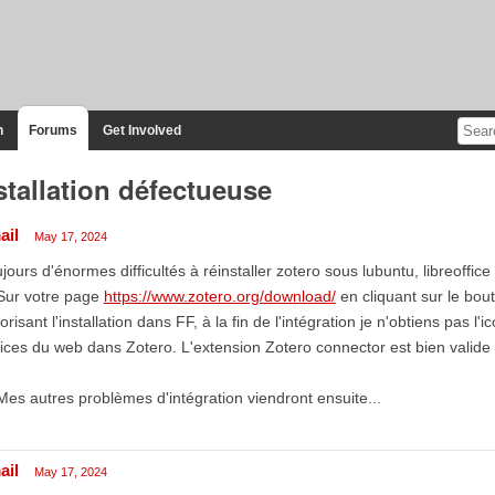
n
Forums
Get Involved
stallation défectueuse
ail
May 17, 2024
jours d'énormes difficultés à réinstaller zotero sous lubuntu, libreoffice e
Sur votre page
https://www.zotero.org/download/
en cliquant sur le bout
orisant l'installation dans FF, à la fin de l'intégration je n'obtiens pas l'i
ices du web dans Zotero. L'extension Zotero connector est bien valide 
Mes autres problèmes d'intégration viendront ensuite...
ail
May 17, 2024