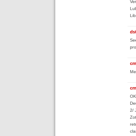
Ver
Lub
Lib
ds
Se
pro
cm
Mer
cm
OK 
De
2/ 
Zot
ret
cla