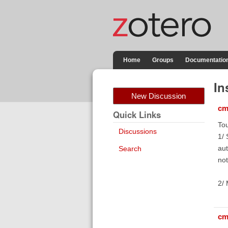
Home
Groups
Documentatio
In
New Discussion
cm
Quick Links
Tou
Discussions
1/ 
aut
Search
not
2/ 
cm