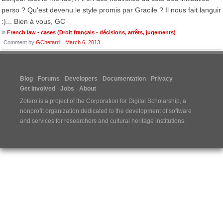
perso ? Qu'est devenu le style promis par Gracile ? Il nous fait languir
:)... Bien à vous, GC
in
French law - cases (Droit français - décisions, arrêts, jugements)
Comment by
GChetard
March 6, 2013
Blog
Forums
Developers
Documentation
Privacy
Get Involved
Jobs
About
Zotero is a project of the
Corporation for Digital Scholarship
, a
nonprofit organization dedicated to the development of software
and services for researchers and cultural heritage institutions.