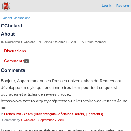
Log In
Register
Recent Discussions
GChetard
About
Username
GChetard
Joined
October 10, 2011
Roles
Member
Discussions
Comments
2
Comments
Bonjour, Apparemment, les Presses universitaires de Rennes ont
développé un style qui fonctionne très bien pour tout ce qui est
ouvrages et articles de revues : voyez
https://www.zotero.org/styles/presses-universitaires-de-rennes Je ne
sai…
in
French law - cases (Droit français - décisions, arrêts, jugements)
Comment by
GChetard
September 7, 2015
Bonjour tout le monde, A-t-on des nouvelles du côté des initiatives