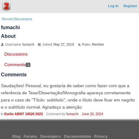
Log In
Register
Recent Discussions
fumachi
About
Username
fumachi
Joined
May 27, 2019
Roles
Member
Discussions
Comments
1
Comments
Saudações! Pessoal, eu gostaria de saber como fazer com que a
referência de Tese/Dissertação/Monografia apareça corretamente
para o caso de "Título: subtítulo", onde o título deve ficar em negrito
e o subtítulo normal. Agradeço a atenção
in
Estilo ABNT 10520 2023
Comment by
fumachi
June 20, 2024
Blog
Forums
Developers
Documentation
Privacy