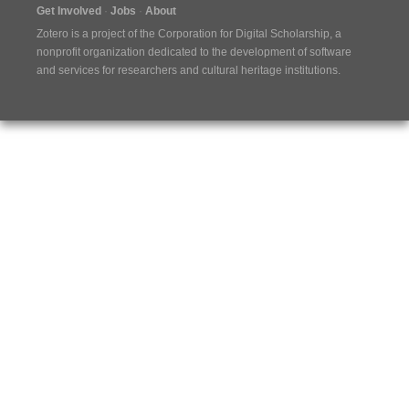
Get Involved
Jobs
About
Zotero is a project of the
Corporation for Digital Scholarship
, a
nonprofit organization dedicated to the development of software
and services for researchers and cultural heritage institutions.