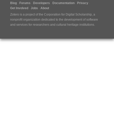
Blog
Forums
Developers
Documentation
Privacy
Get Involved
Jobs
About
Zotero is a project of the
Corporation for Digital Scholarship
, a
nonprofit organization dedicated to the development of software
and services for researchers and cultural heritage institutions.