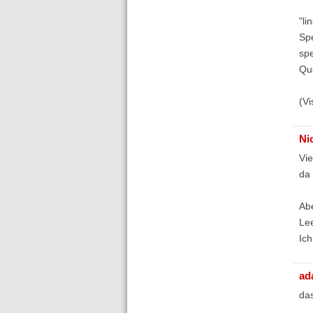
"li
Spe
spe
Qu
(Vi
Ni
Vie
da 
Abe
Lee
Ich
ad
das