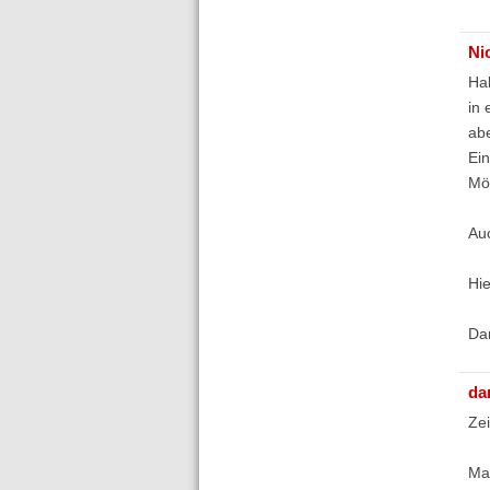
Ni
Hal
in 
abe
Ein
Mö
Auc
Hie
Da
da
Zei
Mal