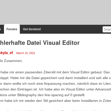
n
Forums
Get Involved
hlerhafte Datei Visual Editor
ckyla_ef
March 15, 2021
llo Zusammen,
 habe mir einen passenden Zitierstil mit dem Visual Editor gebaut. Das
lappt. Hatte mir die Datei gepeichert und dann installiert und sah alle 
r dann wollte ich noch eine Anpassung machen, nämlich dass im Litera
schen den Einträgen ist. Ich habe also im Visual Editor unter Advance
ions unter Bibliography den line-spacing auf 0 gestellt.
n habe ich mir wieder den Stil gesichert aber beim Installieren in Zot