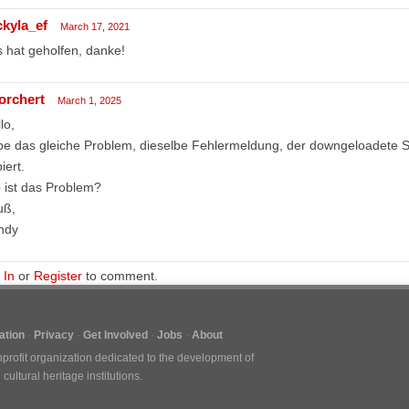
ckyla_ef
March 17, 2021
 hat geholfen, danke!
orchert
March 1, 2025
lo,
e das gleiche Problem, dieselbe Fehlermeldung, der downgeloadete Styl
iert.
 ist das Problem?
uß,
ndy
 In
or
Register
to comment.
tion
Privacy
Get Involved
Jobs
About
nprofit organization dedicated to the development of
ultural heritage institutions.