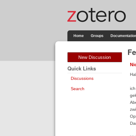
Home
Groups
Documentatio
Fe
New Discussion
Ni
Quick Links
Ha
Discussions
ich
Search
gek
Abe
zwi
Opt
Dan