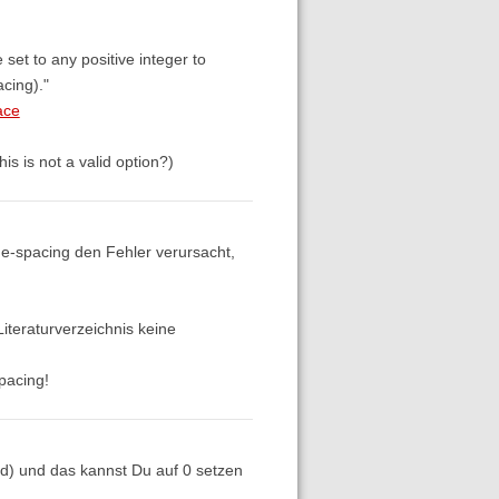
 set to any positive integer to
acing)."
ace
is is not a valid option?)
ne-spacing den Fehler verursacht,
iteraturverzeichnis keine
pacing!
nd) und das kannst Du auf 0 setzen