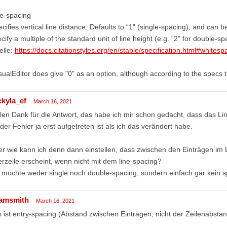
ne-spacing
cifies vertical line distance. Defaults to “1” (single-spacing), and can be
cify a multiple of the standard unit of line height (e.g. “2” for double-sp
elle:
https://docs.citationstyles.org/en/stable/specification.html#whitesp
sualEditor does give "0" as an option, although according to the specs th
ckyla_ef
March 16, 2021
len Dank für die Antwort, das habe ich mir schon gedacht, dass das Li
der Fehler ja erst aufgetreten ist als ich das verändert habe.
r wie kann ich denn dann einstellen, dass zwischen den Einträgen im L
rzeile erscheint, wenn nicht mit dem line-spacing?
 möchte weder single noch double-spacing, sondern einfach gar kein s
amsmith
March 16, 2021
 ist entry-spacing (Abstand zwischen Einträgen; nicht der Zeilenabsta