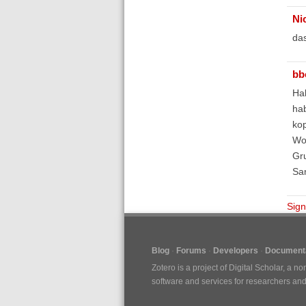
Ni
das
bb
Hal
hab
kop
Wo
Gr
Sa
Sign
Blog
Forums
Developers
Documenta
Zotero is a project of
Digital Scholar
, a no
software and services for researchers and c