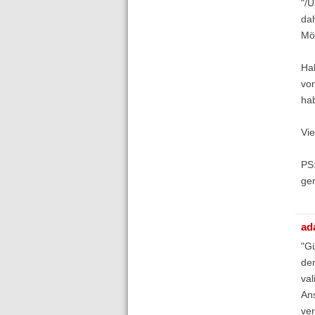
"/U
dah
Mö
Hab
vo
hab
Vie
PS:
ge
ad
"Gü
den
val
Ans
ver