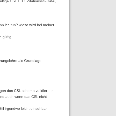
ltige CSL 1.0.1 Zitationsstil-Datei,
n ich tun? wieso wird bei meiner
 gültig.
erungslehre als Grundlage
egen das CSL schema validiert. In
 sind auch wenn das CSL nicht
il irgendwo leicht einsehbar