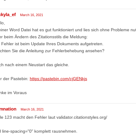
ckyla_ef
March 16, 2021
lo,
einer Word Datei hat es gut funktioniert und lies sich ohne Probleme n
r beim Ändern des Zitationsstils die Meldung:
 Fehler ist beim Update Ihres Dokuments aufgetreten.
chten Sie die Anleitung zur Fehlerbehebung ansehen?
h nach einem Neustart das gleiche.
r der Pastebin:
https://pastebin.com/cjGENkjs
nke im Voraus
mnation
March 16, 2021
le 123 macht den Fehler laut validator.citationstyles.org/
 line-spacing="0" komplett rausnehmen.