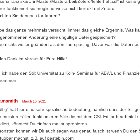
sers/franziska/Uni Master/Masterarbeit/Zotero/fehlerhaft.csl" ist keine gü
er funktioniert sie möglicherweise nicht korrekt mit Zotero.
chten Sie dennoch fortfahren?
e das ganze mehrmals versucht, immer das gleiche Ergebnis. Was kan
rgenommenen Änderung eine ungültige Datei gespeichert?
e nichts weiter geändert als den line-spacing. Davor war die Datei noch
len Dank im Voraus für Eure Hilfe!
 ich habe den Stil: Universität zu Köln- Seminar für ABWL und Finanzi
nommen
amsmith
March 16, 2021
ltig" hat hier eine sehr spezifische bedeutung, nämlich dass der Stil g
 meisten Fällen funktionieren Stile die mit dem CSL Editor bearbeitet
idiert, könntest Du einfach mal ausprobieren.
onsten können wir Dir auch sagen was genau falsch ist wenn Du den St
fügbar machst, z.B. auf pastebin.com