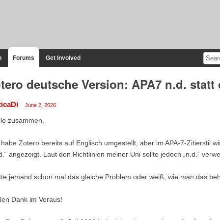
n
Forums
Get Involved
tero deutsche Version: APA7 n.d. statt 
ticaDi
June 2, 2026
llo zusammen,
 habe Zotero bereits auf Englisch umgestellt, aber im APA‑7‑Zitierstil wir
d.“ angezeigt. Laut den Richtlinien meiner Uni sollte jedoch „n.d.“ ver
tte jemand schon mal das gleiche Problem oder weiß, wie man das b
len Dank im Voraus!