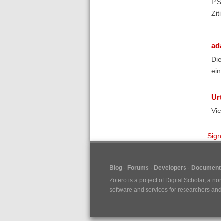
P.S
Ziti
ad
Die
ein
Ur
Vie
Sign
Blog
Forums
Developers
Documenta
Zotero is a project of
Digital Scholar
, a no
software and services for researchers and c