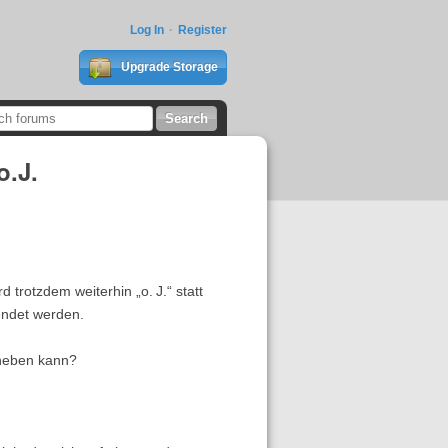
Log In
Register
Upgrade Storage
o.J.
d trotzdem weiterhin „o. J.“ statt
wendet werden.
eheben kann?