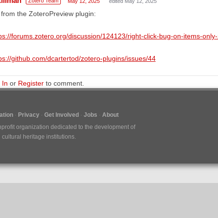
tillman
Zotero Team
May 12, 2025
edited May 12, 2025
s from the ZoteroPreview plugin:
ps://forums.zotero.org/discussion/124123/right-click-bug-on-items-only
ps://github.com/dcartertod/zotero-plugins/issues/44
 In
or
Register
to comment.
tion
Privacy
Get Involved
Jobs
About
nprofit organization dedicated to the development of
ultural heritage institutions.