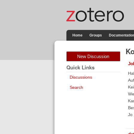
Home
Groups
Documentatio
Ko
New Discussion
Jo
Quick Links
Ha
Discussions
Au
Kei
Search
Wen
Kan
Be
Jo