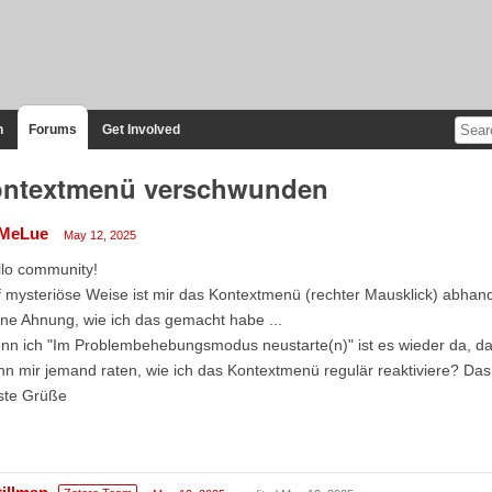
n
Forums
Get Involved
ntextmenü verschwunden
MeLue
May 12, 2025
llo community!
f mysteriöse Weise ist mir das Kontextmenü (rechter Mausklick) abh
ne Ahnung, wie ich das gemacht habe ...
n ich "Im Problembehebungsmodus neustarte(n)" ist es wieder da, das
n mir jemand raten, wie ich das Kontextmenü regulär reaktiviere? Das
ste Grüße