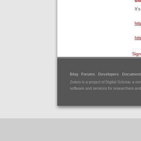
ds
It'
htt
htt
Sign
Blog
Forums
Developers
Documenta
Zotero is a project of
Digital Scholar
, a no
software and services for researchers and c