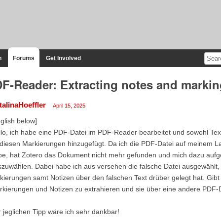
n
Forums
Get Involved
F-Reader: Extracting notes and marki
talinaHoeffler
April 15, 2025
glish below]
lo, ich habe eine PDF-Datei im PDF-Reader bearbeitet und sowohl Texts
 diesen Markierungen hinzugefügt. Da ich die PDF-Datei auf meinem 
e, hat Zotero das Dokument nicht mehr gefunden und mich dazu aufgef
zuwählen. Dabei habe ich aus versehen die falsche Datei ausgewählt, 
ierungen samt Notizen über den falschen Text drüber gelegt hat. Gibt 
kierungen und Notizen zu extrahieren und sie über eine andere PDF-D
 jeglichen Tipp wäre ich sehr dankbar!