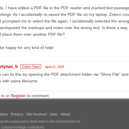
lo, I have edited a PDF file in the PDF reader and marked text passag
kings. As I accidentally re-saved the PDF file on my laptop, Zotero co
 prompted me to select the file again. I accidentally selected the wrong
erimposed the markups and notes over the wrong text. Is there a way 
 place them over another PDF file?
 be happy for any kind of help!
rtynas_b
Zotero Team
April 21, 2025
 can fix this by opening the PDF attachment folder via "Show File" and r
 with same filename.
 In
or
Register
to comment.
tion
Privacy
Get Involved
Jobs
About
nprofit organization dedicated to the development of
ultural heritage institutions.