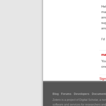
Hel
mar
and
sup
and
I'd
ma
You
one
Sign
Blog
Forums
Developers
Documenta
Zotero is a project of
Digital Scholar
, a no
software and services for researchers and c