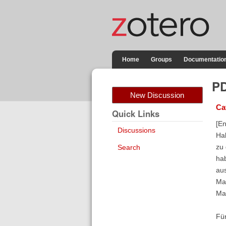
Home
Groups
Documentatio
PD
New Discussion
Ca
Quick Links
[En
Discussions
Hal
zu
Search
hab
aus
Mak
Mar
Für